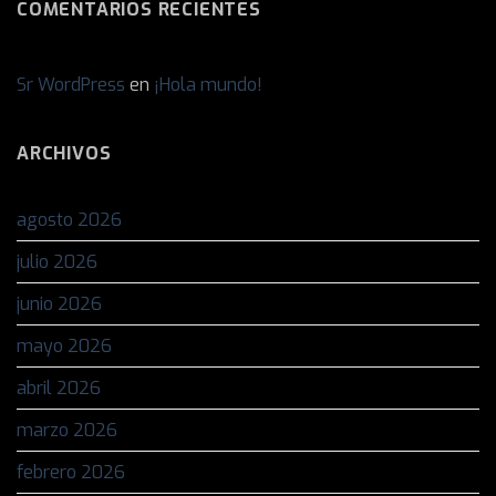
COMENTARIOS RECIENTES
Sr WordPress
en
¡Hola mundo!
ARCHIVOS
agosto 2026
julio 2026
junio 2026
mayo 2026
abril 2026
marzo 2026
febrero 2026