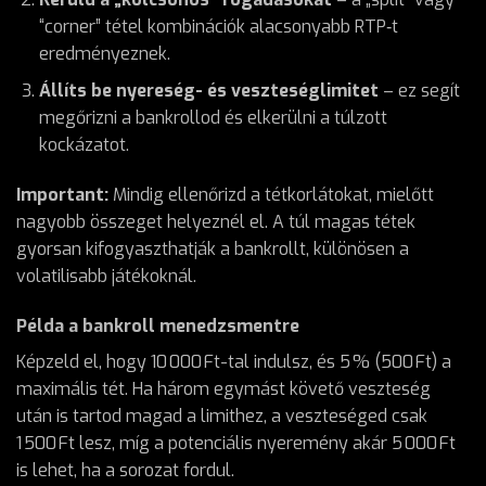
“corner” tétel kombinációk alacsonyabb RTP‑t
eredményeznek.
Állíts be nyereség- és veszteséglimitet
– ez segít
megőrizni a bankrollod és elkerülni a túlzott
kockázatot.
Important:
Mindig ellenőrizd a tétkorlátokat, mielőtt
nagyobb összeget helyeznél el. A túl magas tétek
gyorsan kifogyaszthatják a bankrollt, különösen a
volatilisabb játékoknál.
Példa a bankroll menedzsmentre
Képzeld el, hogy 10 000 Ft-tal indulsz, és 5 % (500 Ft) a
maximális tét. Ha három egymást követő veszteség
után is tartod magad a limithez, a veszteséged csak
1 500 Ft lesz, míg a potenciális nyeremény akár 5 000 Ft
is lehet, ha a sorozat fordul.