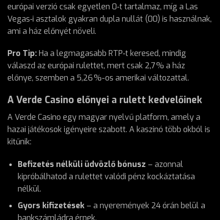
európai verzió csak egyetlen 0‑t tartalmaz, míg a Las
Vegas‑i asztalok gyakran dupla nullát (00) is használnak,
ami a ház előnyét növeli.
Pro Tip:
Ha a legmagasabb RTP‑t keresed, mindig
válaszd az európai rulettet, mert csak 2,7 % a ház
előnye, szemben a 5,26 %-os amerikai változattal.
A Verde Casino előnyei a rulett kedvelőinek
A Verde Casino egy magyar nyelvű platform, amely a
hazai játékosok igényeire szabott. A kaszinó több okból is
kitűnik:
Befizetés nélküli üdvözlő bónusz
– azonnal
kipróbálhatod a rulettet valódi pénz kockáztatása
nélkül.
Gyors kifizetések
– a nyeremények 24 órán belül a
bankszámládra érnek.