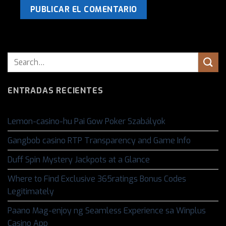
ENTRADAS RECIENTES
Lemon-casino-hu Pai Gow Poker Szabályok
Gangbob casino RTP Transparency and Game Info
Duff Spin Mystery Jackpots at a Glance
Where to Find Exclusive 365ratings Bonus Codes
Legitimately
Paano Mag-enjoy ng Seamless Experience sa Winplus
Casino App