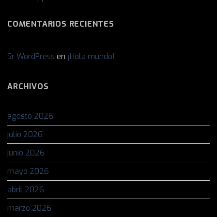
COMENTARIOS RECIENTES
Sr WordPress
en
¡Hola mundo!
ARCHIVOS
agosto 2026
julio 2026
junio 2026
mayo 2026
abril 2026
marzo 2026