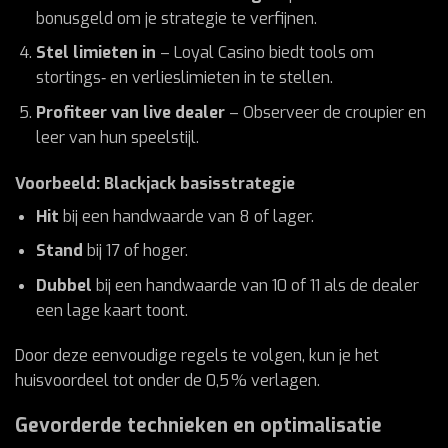
bonusgeld om je strategie te verfijnen.
Stel limieten in
– Loyal Casino biedt tools om
stortings‑ en verlieslimieten in te stellen.
Profiteer van live dealer
– Observeer de croupier en
leer van hun speelstijl.
Voorbeeld: Blackjack basisstrategie
Hit
bij een handwaarde van 8 of lager.
Stand
bij 17 of hoger.
Dubbel
bij een handwaarde van 10 of 11 als de dealer
een lage kaart toont.
Door deze eenvoudige regels te volgen, kun je het
huisvoordeel tot onder de 0,5 % verlagen.
Gevorderde technieken en optimalisatie