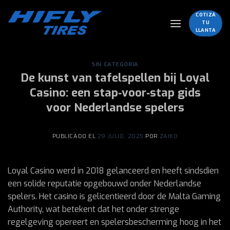
Skip
COTIZÁ
to
TU
content
LLANTA
SIN CATEGORÍA
De kunst van tafelspellen bij Loyal
Casino: een stap‑voor‑stap gids
voor Nederlandse spelers
PUBLICADO EL
29 JULIO, 2025
POR
ZAIKO
Loyal Casino werd in 2018 gelanceerd en heeft sindsdien
een solide reputatie opgebouwd onder Nederlandse
spelers. Het casino is gelicentieerd door de Malta Gaming
Authority, wat betekent dat het onder strenge
regelgeving opereert en spelersbescherming hoog in het