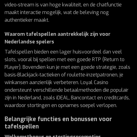
video‑stream is van hoge kwaliteit, en de chatfunctie
maakt interactie mogelijk, wat de beleving nog
authentieker maakt.
Waarom tafelspellen aantrekkelijk zijn voor
Nederlandse spelers
Tafelspellen bieden een lager huisvoordeel dan veel
slots, vooral bij spellen met een goede RTP (Return to
Player). Bovendien kun je met een goede strategie, zoals
basis‑Blackjack‑tactieken of roulette‑inzetpatronen, je
winkansen aanzienlijk verbeteren. Loyal Casino
ondersteunt verschillende betaalmethoden die populair
zijn in Nederland, zoals iDEAL, Bancontact en creditcards,
waardoor stortingen en opnames soepel verlopen.
Belangrijke functies en bonussen voor
tafelspellen
Welkomstbonus en stortingspromoties