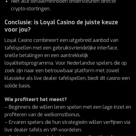
Niet alle betaalmethoden ondersteunen directe
crypto‑stortingen.
Conclusie: is Loyal Casino de juiste keuze
voor jou?
Loyal Casino combineert een uitgebreid aanbod van
tafelspellen met een gebruiksvriendelijke interface,
snelle betalingen en een aantrekkelijk
loyaliteitsprogramma. Voor Nederlandse spelers die op
zoek zijn naar een betrouwbaar platform met zowel
klassieke als live dealer tafelspellen, biedt dit casino een
solide basis.
Wie profiteert het meest?
– Beginners die willen leren spelen met een lage inzet en
profiteren van de welkomstbonus.
– Ervaren spelers die hun strategieën willen verfijnen via
live dealer tafels en VIP‑voordelen.