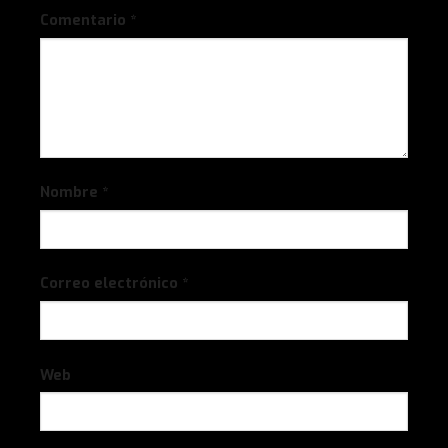
Comentario
*
Nombre
*
Correo electrónico
*
Web