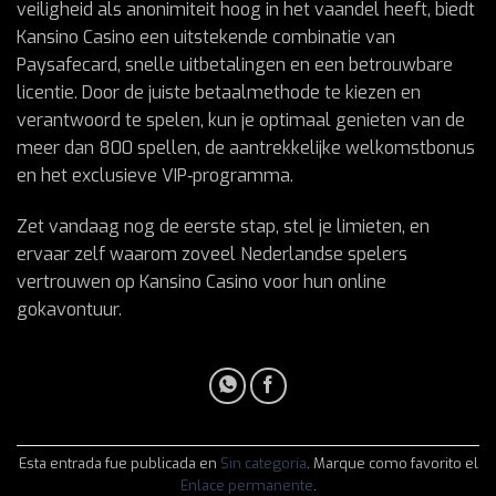
veiligheid als anonimiteit hoog in het vaandel heeft, biedt
Kansino Casino een uitstekende combinatie van
Paysafecard, snelle uitbetalingen en een betrouwbare
licentie. Door de juiste betaalmethode te kiezen en
verantwoord te spelen, kun je optimaal genieten van de
meer dan 800 spellen, de aantrekkelijke welkomstbonus
en het exclusieve VIP‑programma.
Zet vandaag nog de eerste stap, stel je limieten, en
ervaar zelf waarom zoveel Nederlandse spelers
vertrouwen op Kansino Casino voor hun online
gokavontuur.
Esta entrada fue publicada en
Sin categoría
. Marque como favorito el
Enlace permanente
.