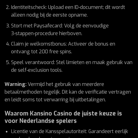
Identiteitscheck: Upload een ID‑document; dit wordt
alleen nodig bij de eerste opname.
Stort met Paysafecard: Volg de eenvoudige
3‑stappen‑procedure hierboven.
Claim je welkomstbonus: Activeer de bonus en
ontvang tot 200 free spins.
Speel verantwoord: Stel limieten en maak gebruik van
de self‑exclusion tools.
Warning:
Vermijd het gebruik van meerdere
betaalmethoden tegelijk. Dit kan de verificatie vertragen
en leidt soms tot verwarring bij uitbetalingen.
Waarom Kansino Casino de juiste keuze is
voor Nederlandse spelers
Licentie van de Kansspelautoriteit: Garandeert eerlijk