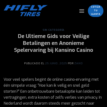
Skip
COTIZÁ
to
TU
content
LLANTA
SIN CATEGORÍA
De Ultieme Gids voor Veilige
Betalingen en Anonieme
Spelervaring bij Kansino Casino
PUBLICADO EL
25 JUNIO, 2025
POR
ZAIKO
Voor veel spelers begint de online casino‑ervaring met
één simpele vraag: “Hoe kan ik veilig en snel geld
storten?” Een onbetrouwbare betaaloptie kan leiden tot
vertragingen, extra kosten of zelfs verlies van privacy. In
Nederland wordt daarom steeds meer gezocht naar