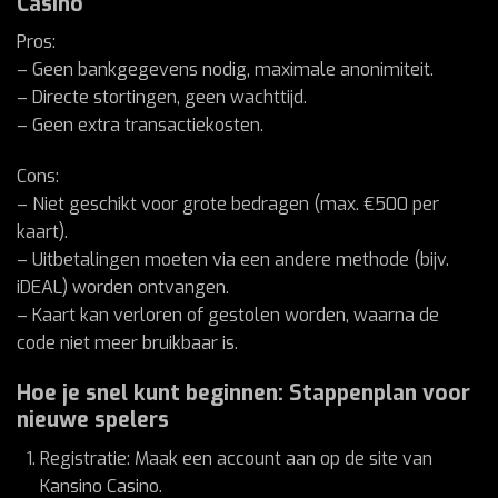
Casino
Pros:
– Geen bankgegevens nodig, maximale anonimiteit.
– Directe stortingen, geen wachttijd.
– Geen extra transactiekosten.
Cons:
– Niet geschikt voor grote bedragen (max. €500 per
kaart).
– Uitbetalingen moeten via een andere methode (bijv.
iDEAL) worden ontvangen.
– Kaart kan verloren of gestolen worden, waarna de
code niet meer bruikbaar is.
Hoe je snel kunt beginnen: Stappenplan voor
nieuwe spelers
Registratie: Maak een account aan op de site van
Kansino Casino.