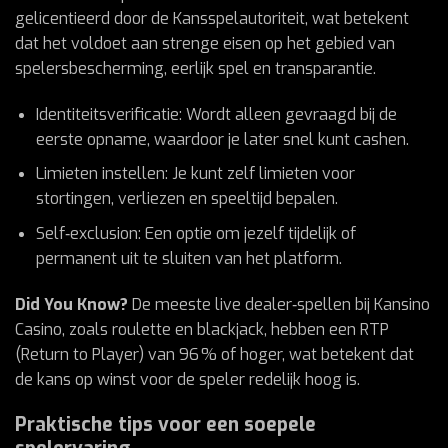
gelicentieerd door de Kansspelautoriteit, wat betekent
dat het voldoet aan strenge eisen op het gebied van
spelersbescherming, eerlijk spel en transparantie.
Identiteitsverificatie: Wordt alleen gevraagd bij de
eerste opname, waardoor je later snel kunt cashen.
Limieten instellen: Je kunt zelf limieten voor
stortingen, verliezen en speeltijd bepalen.
Self‑exclusion: Een optie om jezelf tijdelijk of
permanent uit te sluiten van het platform.
Did You Know?
De meeste live dealer‑spellen bij Kansino
Casino, zoals roulette en blackjack, hebben een RTP
(Return to Player) van 96 % of hoger, wat betekent dat
de kans op winst voor de speler redelijk hoog is.
Praktische tips voor een soepele