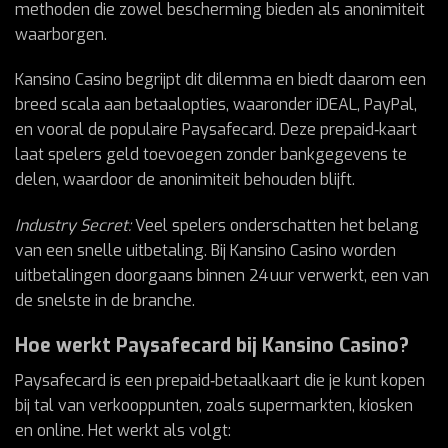
methoden die zowel bescherming bieden als anonimiteit
waarborgen.
Kansino Casino begrijpt dit dilemma en biedt daarom een
breed scala aan betaalopties, waaronder iDEAL, PayPal,
en vooral de populaire Paysafecard. Deze prepaid‑kaart
laat spelers geld toevoegen zonder bankgegevens te
delen, waardoor de anonimiteit behouden blijft.
Industry Secret:
Veel spelers onderschatten het belang
van een snelle uitbetaling. Bij Kansino Casino worden
uitbetalingen doorgaans binnen 24 uur verwerkt, een van
de snelste in de branche.
Hoe werkt Paysafecard bij Kansino Casino?
Paysafecard is een prepaid‑betaalkaart die je kunt kopen
bij tal van verkooppunten, zoals supermarkten, kiosken
en online. Het werkt als volgt: