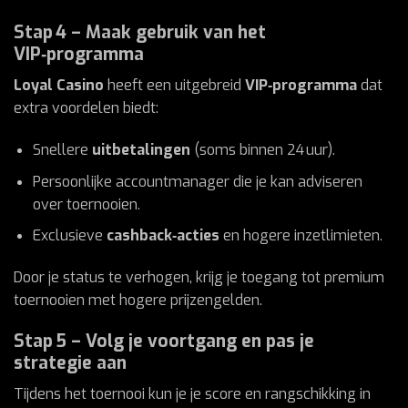
Stap 4 – Maak gebruik van het
VIP‑programma
Loyal Casino
heeft een uitgebreid
VIP‑programma
dat
extra voordelen biedt:
Snellere
uitbetalingen
(soms binnen 24 uur).
Persoonlijke accountmanager die je kan adviseren
over toernooien.
Exclusieve
cashback‑acties
en hogere inzetlimieten.
Door je status te verhogen, krijg je toegang tot premium
toernooien met hogere prijzengelden.
Stap 5 – Volg je voortgang en pas je
strategie aan
Tijdens het toernooi kun je je score en rangschikking in