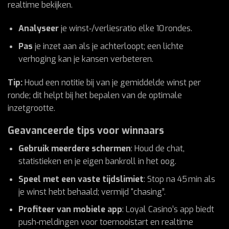
realtime bekijken.
Analyseer
je winst‑/verliesratio elke 10 rondes.
Pas
je inzet aan als je achterloopt; een lichte
verhoging kan je kansen verbeteren.
Tip:
Houd een notitie bij van je gemiddelde winst per
ronde; dit helpt bij het bepalen van de optimale
inzetgrootte.
Geavanceerde tips voor winnaars
Gebruik meerdere schermen
: Houd de chat,
statistieken en je eigen bankroll in het oog.
Speel met een vaste tijdslimiet
: Stop na 45 min als
je winst hebt behaald; vermijd “chasing”.
Profiteer van mobiele app
: Loyal Casino’s app biedt
push‑meldingen voor toernooistart en realtime