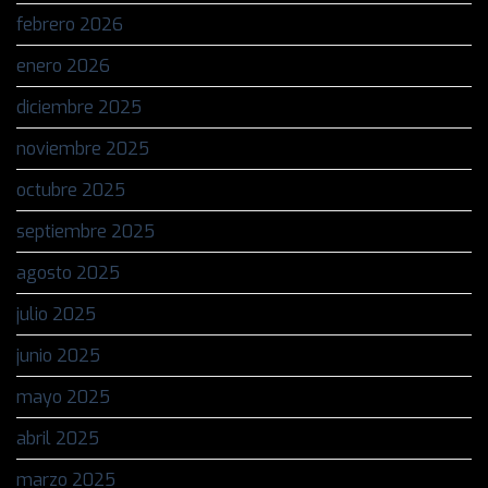
febrero 2026
enero 2026
diciembre 2025
noviembre 2025
octubre 2025
septiembre 2025
agosto 2025
julio 2025
junio 2025
mayo 2025
abril 2025
marzo 2025