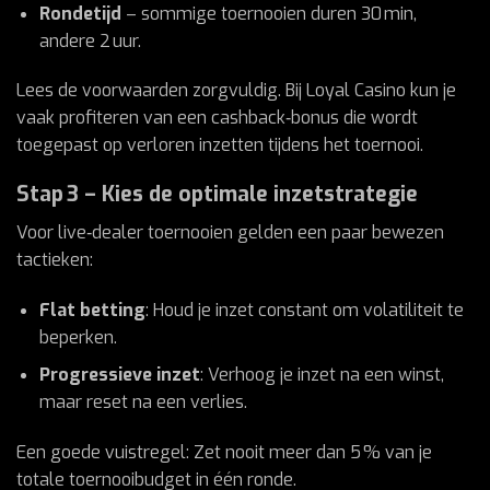
Rondetijd
– sommige toernooien duren 30 min,
andere 2 uur.
Lees de voorwaarden zorgvuldig. Bij Loyal Casino kun je
vaak profiteren van een cashback‑bonus die wordt
toegepast op verloren inzetten tijdens het toernooi.
Stap 3 – Kies de optimale inzetstrategie
Voor live‑dealer toernooien gelden een paar bewezen
tactieken:
Flat betting
: Houd je inzet constant om volatiliteit te
beperken.
Progressieve inzet
: Verhoog je inzet na een winst,
maar reset na een verlies.
Een goede vuistregel: Zet nooit meer dan 5 % van je
totale toernooibudget in één ronde.