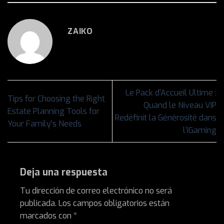
ZAIKO
Le Pack d’Accueil Ultime :
Tips for Choosing the Right
Quand le Niveau VIP
Estate Planning Tools for
Redéfinit la Générosité dans
Your Family’s Needs
l’iGaming
Deja una respuesta
Tu dirección de correo electrónico no será
publicada.
Los campos obligatorios están
marcados con
*