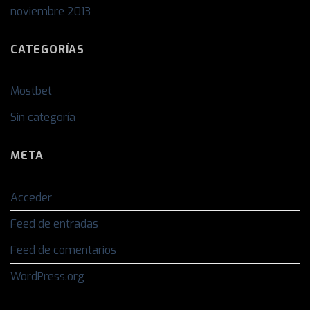
noviembre 2013
CATEGORÍAS
Mostbet
Sin categoría
META
Acceder
Feed de entradas
Feed de comentarios
WordPress.org