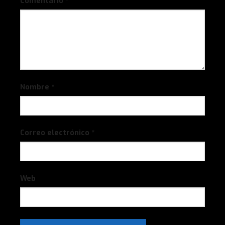
Comentario
*
Nombre
*
Correo electrónico
*
Web