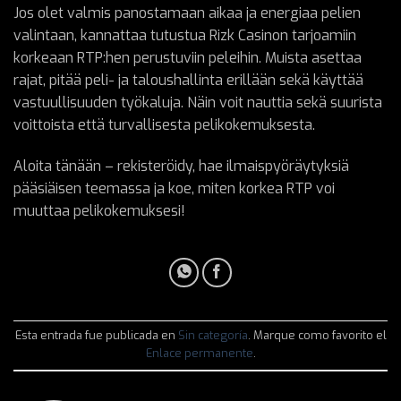
Jos olet valmis panostamaan aikaa ja energiaa pelien
valintaan, kannattaa tutustua Rizk Casinon tarjoamiin
korkeaan RTP:hen perustuviin peleihin. Muista asettaa
rajat, pitää peli- ja taloushallinta erillään sekä käyttää
vastuullisuuden työkaluja. Näin voit nauttia sekä suurista
voittoista että turvallisesta pelikokemuksesta.
Aloita tänään – rekisteröidy, hae ilmaispyöräytyksiä
pääsiäisen teemassa ja koe, miten korkea RTP voi
muuttaa pelikokemuksesi!
Esta entrada fue publicada en
Sin categoría
. Marque como favorito el
Enlace permanente
.