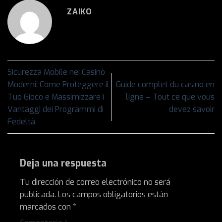
ZAIKO
Sicurezza Mobile nei Casinò
Moderni: Come Proteggere il
Guide complet du casino en
Tuo Gioco e Massimizzare i
ligne – Tout ce que vous
Vantaggi dei Programmi di
devez savoir
Fedeltà
Deja una respuesta
Tu dirección de correo electrónico no será
publicada.
Los campos obligatorios están
marcados con
*