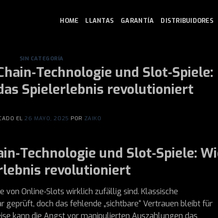
HOME
LLANTAS
GARANTÍA
DISTRIBUIDORES
SIN CATEGORÍA
hain‑Technologie und Slot‑Spiele:
das Spielerlebnis revolutioniert
CADO EL
26 MAYO, 2025
POR
ZAIKO
in‑Technologie und Slot‑Spiele: Wi
rlebnis revolutioniert
e von Online‑Slots wirklich zufällig sind. Klassische
 geprüft, doch das fehlende „sichtbare“ Vertrauen bleibt für
ise kann die Angst vor manipulierten Auszahlungen das