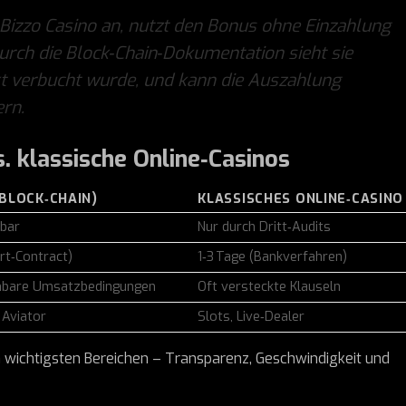
i Bizzo Casino an, nutzt den Bonus ohne Einzahlung
Durch die Block‑Chain‑Dokumentation sieht sie
kt verbucht wurde, und kann die Auszahlung
rn.
s. klassische Online‑Casinos
(BLOCK‑CHAIN)
KLASSISCHES ONLINE‑CASINO
hbar
Nur durch Dritt‑Audits
rt‑Contract)
1‑3 Tage (Bankverfahren)
iehbare Umsatzbedingungen
Oft versteckte Klauseln
 Aviator
Slots, Live‑Dealer
en wichtigsten Bereichen – Transparenz, Geschwindigkeit und