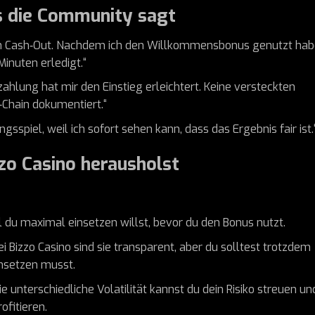
s die Community sagt
llen Cash‑Out. Nachdem ich den Willkommensbonus genutzt hab
Minuten erledigt.“
ahlung hat mir den Einstieg erleichtert. Keine versteckten
k‑Chain dokumentiert.“
ingsspiel, weil ich sofort sehen kann, dass das Ergebnis fair ist.
zo Casino herausholst
l du maximal einsetzen willst, bevor du den Bonus nutzt.
Bizzo Casino sind sie transparent, aber du solltest trotzdem
msetzen musst.
e unterschiedliche Volatilität kannst du dein Risiko streuen un
ofitieren.