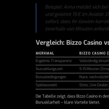
Beispiel: Anna meldet sich be
und gewinnt 15 € im Aviator. 
sofort, dass ihr Gewinn korre
innerhalb von Minuten anforde
Vergleich: Bizzo Casino v
MERKMAL
BIZZO CASINO 
Ergebnis‑Transparenz
Vollständig einse
Auszahlungszeit
5‑15 Minuten (Sma
Bonusbedingungen
Klare, nachvollz
Spielauswahl
Slots, Live‑Dealer,
Die Tabelle zeigt, dass Bizzo Casino in d
Bonusklarheit – klare Vorteile bietet.