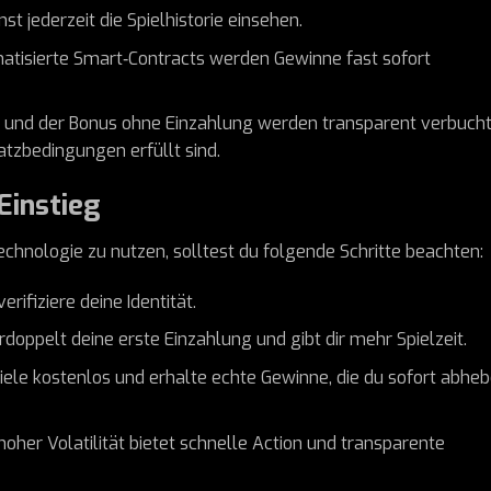
t jederzeit die Spielhistorie einsehen.
tisierte Smart‑Contracts werden Gewinne fast sofort
 und der Bonus ohne Einzahlung werden transparent verbucht
tzbedingungen erfüllt sind.
Einstieg
echnologie zu nutzen, solltest du folgende Schritte beachten:
erifiziere deine Identität.
ppelt deine erste Einzahlung und gibt dir mehr Spielzeit.
ele kostenlos und erhalte echte Gewinne, die du sofort abhe
hoher Volatilität bietet schnelle Action und transparente