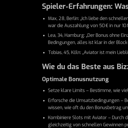
Spieler‑Erfahrungen: Wa
Max, 28, Berlin: „Ich liebe den schne
war die Auszahlung von 50 € in nur 10 
Lea, 34, Hamburg: „Der Bonus ohne Einz
Bedingungen, alles ist klar in der Bloc
Tobias, 45, Köln: „Aviator ist mein Liebl
Wie du das Beste aus Biz
Optimale Bonusnutzung
Setze klare Limits – Bestimme, wie vie
Erforsche die Umsatzbedingungen – Bei 
wissen, wie oft du den Bonusbetrag u
Kombiniere Slots mit Aviator – Durch di
gleichzeitig von schnellen Gewinnen pr