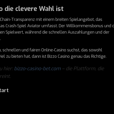
 die clevere Wahl ist
‑Chain‑Transparenz mit einem breiten Spielangebot, das
 das Crash‑Spiel Aviator umfasst. Der Willkommensbonus und 
gen Spielwert, während die schnellen Auszahlungen und der
.
schnellen und fairen Online‑Casino suchst, das sowohl
el zu bieten hat, dann ist Bizzo Casino genau das Richtige.
u hier:
bizzo-casino-bet.com
– die Plattform, die
eint.
tart