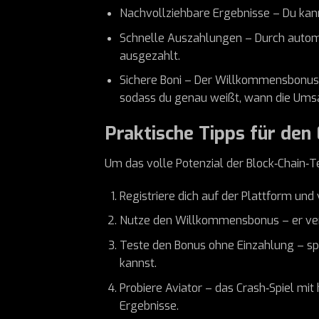
Nachvollziehbare Ergebnisse – Du kanns
Schnelle Auszahlungen – Durch automa
ausgezahlt.
Sichere Boni – Der Willkommensbonus
sodass du genau weißt, wann die Umsa
Praktische Tipps für den 
Um das volle Potenzial der Block‑Chain‑T
Registriere dich auf der Plattform und v
Nutze den Willkommensbonus – er verdo
Teste den Bonus ohne Einzahlung – spi
kannst.
Probiere Aviator – das Crash‑Spiel mit 
Ergebnisse.