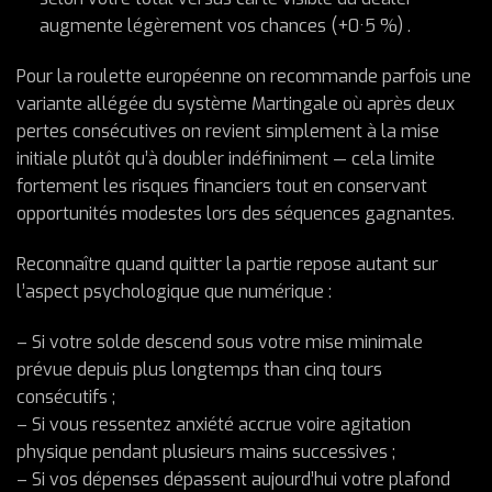
augmente légèrement vos chances (+0·5 %) .
Pour la roulette européenne on recommande parfois une
variante allégée du système Martingale où après deux
pertes consécutives on revient simplement à la mise
initiale plutôt qu’à doubler indéfiniment — cela limite
fortement les risques financiers tout en conservant
opportunités modestes lors des séquences gagnantes.
Reconnaître quand quitter la partie repose autant sur
l’aspect psychologique que numérique :
– Si votre solde descend sous votre mise minimale
prévue depuis plus longtemps than cinq tours
consécutifs ;
– Si vous ressentez anxiété accrue voire agitation
physique pendant plusieurs mains successives ;
– Si vos dépenses dépassent aujourd’hui votre plafond