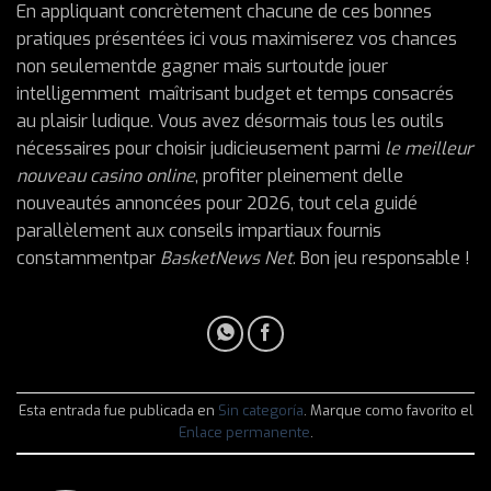
En appliquant concrètement chacune de ces bonnes
pratiques présentées ici vous maximiserez vos chances
non seulementde gagner mais surtoutde jouer
intelligemment ­ maîtrisant budget et temps consacrés
au plaisir ludique.​ Vous avez désormais tous les outils
nécessaires pour choisir judicieusement parmi
le meilleur
nouveau casino online
, profiter pleinement delle
nouveautés annoncées pour 2026, tout cela guidé
parallèlement aux conseils impartiaux fournis
constammentpar
BasketNews Net
. Bon jeu responsable !
Esta entrada fue publicada en
Sin categoría
. Marque como favorito el
Enlace permanente
.