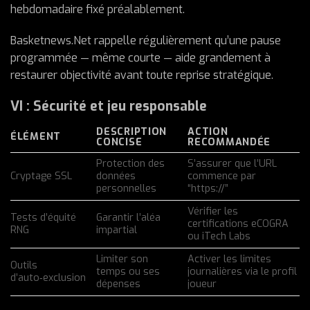
hebdomadaire fixé préalablement.
Basketnews.Net rappelle régulièrement qu’une pause
programmée — même courte — aide grandement à
restaurer objectivité avant toute reprise stratégique.
VI : Sécurité et jeu responsable
DESCRIPTION
ACTION
ÉLÉMENT
CONCISE
RECOMMANDÉE
Protection des
S’assurer que l’URL
Cryptage SSL
données
commence par
personnelles
“https://”
Vérifier les
Tests d’équité
Garantir l’aléa
certifications eCOGRA
RNG
impartial
ou iTech Labs
Limiter son
Activer les limites
Outils
temps ou ses
journalières via le profil
d’auto‑exclusion
dépenses
joueur