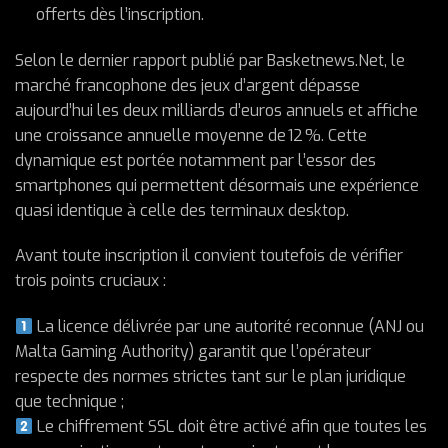
offerts dès l’inscription.
Selon le dernier rapport publié par Basketnews.Net, le
marché francophone des jeux d’argent dépasse
aujourd’hui les deux milliards d’euros annuels et affiche
une croissance annuelle moyenne de 12 %. Cette
dynamique est portée notamment par l’essor des
smartphones qui permettent désormais une expérience
quasi identique à celle des terminaux desktop.
Avant toute inscription il convient toutefois de vérifier
trois points cruciaux :
La licence délivrée par une autorité reconnue (ANJ ou
Malta Gaming Authority) garantit que l’opérateur
respecte des normes strictes tant sur le plan juridique
que technique ;
Le chiffrement SSL doit être activé afin que toutes les