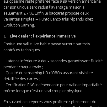
européenne reste préférée face à sa version américaine
car son unique zéro réduit l’avantage maison à
seulement 2,7 %. Enfin le baccarat propose deux
variantes simples — Punto Banco très répandu chez
Evolution Gaming.
C Live dealer : l’expérience immersive
Choisir une salle live fiable passe surtout par trois
contrôles techniques :
• Latence inférieure à deux secondes garantissant fluidité
pendant chaque main ;
• Qualité du streaming HD ≥1080p assurant visibilité
détaillée des cartes ;
• Certification RNG indépendante pour valider impartialité
même lorsque c’est un vrai croupier physique.
En suivant ces repères vous profiterez pleinement du