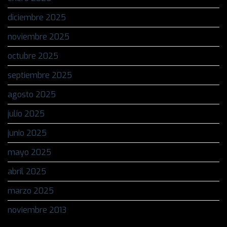
diciembre 2025
noviembre 2025
octubre 2025
septiembre 2025
agosto 2025
julio 2025
junio 2025
mayo 2025
abril 2025
marzo 2025
noviembre 2013