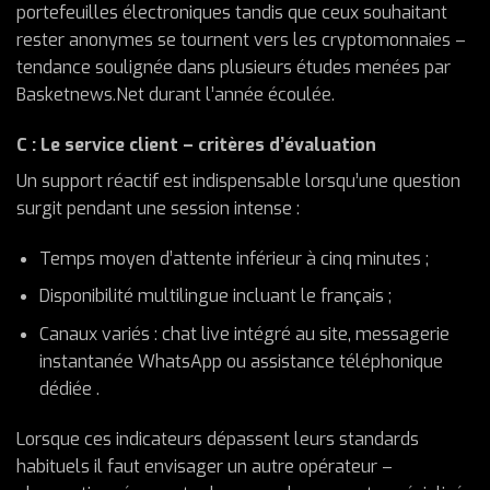
portefeuilles électroniques tandis que ceux souhaitant
rester anonymes se tournent vers les cryptomonnaies –
tendance soulignée dans plusieurs études menées par
Basketnews.Net durant l’année écoulée.
C : Le service client – critères d’évaluation
Un support réactif est indispensable lorsqu’une question
surgit pendant une session intense :
Temps moyen d’attente inférieur à cinq minutes ;
Disponibilité multilingue incluant le français ;
Canaux variés : chat live intégré au site, messagerie
instantanée WhatsApp ou assistance téléphonique
dédiée .
Lorsque ces indicateurs dépassent leurs standards
habituels il faut envisager un autre opérateur –