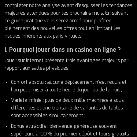
compléter notre analyse avant d’esquisser les tendances
majeures attendues pour les prochains mois. En suivant
ce guide pratique vous serez armé pour profiter
pleinement des nouvelles offres tout en limitant les
risques inhérents aux paris virtuels.
I. Pourquoi jouer dans un casino en ligne ?
Jouer sur internet présente trois avantages majeurs par
rapport aux salles physiques :
Confort absolu : aucune déplacement n’est requis et
l’on peut miser à toute heure du jour ou de la nuit ;
Variété infinie : plus de deux mille machines à sous
différentes et une trentaine de variantes de tables
sont accessibles simultanément ;
Bonus attractifs : bienvenue généreuse souvent
supérieure à 100 % du premier dépôt et tours gratuits