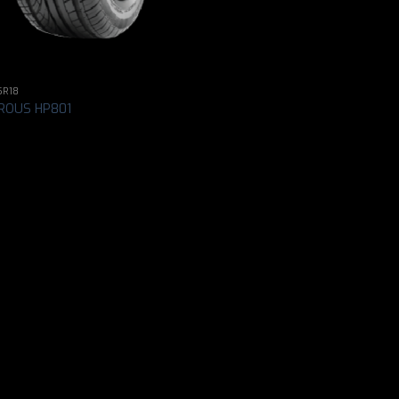
5R18
ROUS HP801