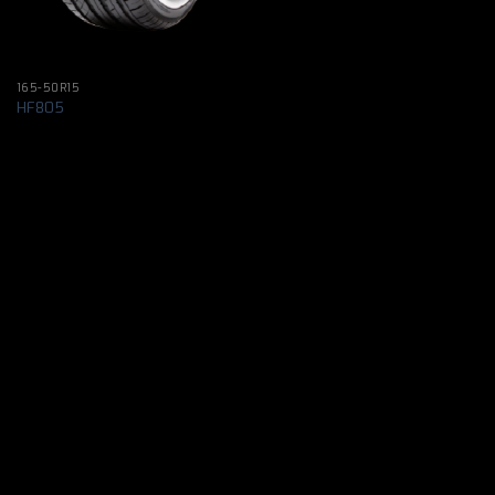
165-50R15
HF805