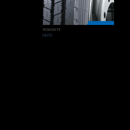
100H0079
HH111